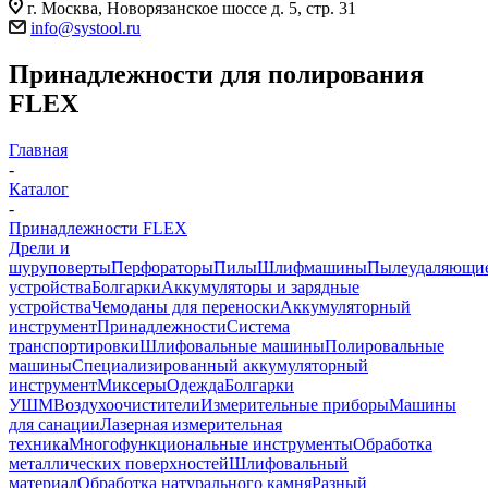
г. Москва, Новорязанское шоссе д. 5, стр. 31
info@systool.ru
Принадлежности для полирования
FLEX
Главная
-
Каталог
-
Принадлежности FLEX
Дрели и
шуруповерты
Перфораторы
Пилы
Шлифмашины
Пылеудаляющи
устройства
Болгарки
Аккумуляторы и зарядные
устройства
Чемоданы для переноски
Аккумуляторный
инструмент
Принадлежности
Система
транспортировки
Шлифовальные машины
Полировальные
машины
Специализированный аккумуляторный
инструмент
Миксеры
Одежда
Болгарки
УШМ
Воздухоочистители
Измерительные приборы
Машины
для санации
Лазерная измерительная
техника
Многофункциональные инструменты
Обработка
металлических поверхностей
Шлифовальный
материал
Обработка натурального камня
Разный