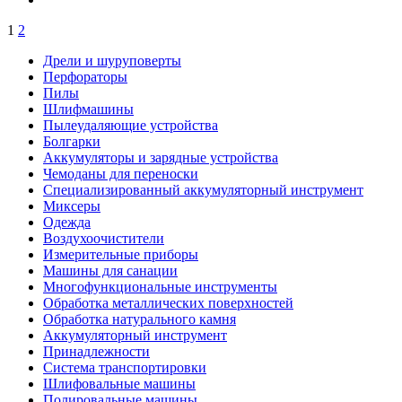
1
2
Дрели и шуруповерты
Перфораторы
Пилы
Шлифмашины
Пылеудаляющие устройства
Болгарки
Аккумуляторы и зарядные устройства
Чемоданы для переноски
Специализированный аккумуляторный инструмент
Миксеры
Одежда
Воздухоочистители
Измерительные приборы
Машины для санации
Многофункциональные инструменты
Обработка металлических поверхностей
Обработка натурального камня
Аккумуляторный инструмент
Принадлежности
Система транспортировки
Шлифовальные машины
Полировальные машины