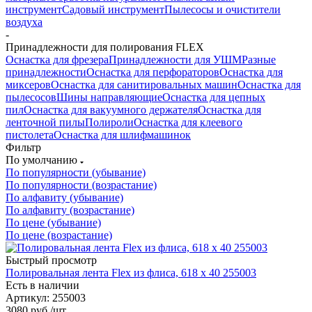
инструмент
Садовый инструмент
Пылесосы и очистители
воздуха
-
Принадлежности для полирования FLEX
Оснастка для фрезера
Принадлежности для УШМ
Разные
принадлежности
Оснастка для перфораторов
Оснастка для
миксеров
Оснастка для санитировальных машин
Оснастка для
пылесосов
Шины направляющие
Оснастка для цепных
пил
Оснастка для вакуумного держателя
Оснастка для
ленточной пилы
Полироли
Оснастка для клеевого
пистолета
Оснастка для шлифмашинок
Фильтр
По умолчанию
По популярности (убывание)
По популярности (возрастание)
По алфавиту (убывание)
По алфавиту (возрастание)
По цене (убывание)
По цене (возрастание)
Быстрый просмотр
Полировальная лента Flex из флиса, 618 x 40 255003
Есть в наличии
Артикул: 255003
3080
руб.
/шт